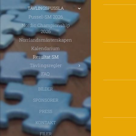
TÄVLINGSPUSSLA
Pussel-SM 2026
Nordic Championship
2026
Norrlandsmästerskapen
Kalendarium
Resultat SM
Tävlingsregler
FAQ
BILDER
SPONSORER
PRESS
KONTAKT
FILER