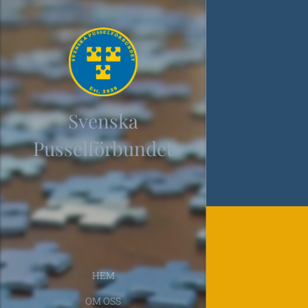
Svenska
Pusselförbundet
HEM
OM OSS